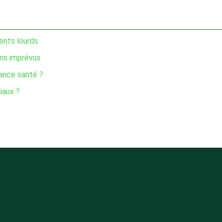
ents lourds
ins imprévus
rance santé ?
iaux ?