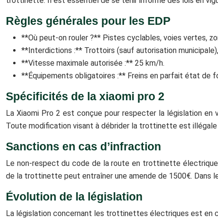
trottinette. Il est essentiel de se tenir informé des lois en vig
Règles générales pour les EDP
**Où peut-on rouler ?** Pistes cyclables, voies vertes, zo
**Interdictions :** Trottoirs (sauf autorisation municipal
**Vitesse maximale autorisée :** 25 km/h.
**Équipements obligatoires :** Freins en parfait état de fo
Spécificités de la xiaomi pro 2
La Xiaomi Pro 2 est conçue pour respecter la législation en 
Toute modification visant à débrider la trottinette est illéga
Sanctions en cas d’infraction
Le non-respect du code de la route en trottinette électrique
de la trottinette peut entraîner une amende de 1500€. Dans les
Évolution de la législation
La législation concernant les trottinettes électriques est en 