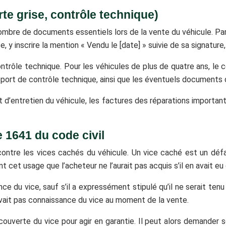
te grise, contrôle technique)
nombre de documents essentiels lors de la vente du véhicule. Par
, y inscrire la mention « Vendu le [date] » suivie de sa signature,
ontrôle technique. Pour les véhicules de plus de quatre ans, le
 rapport de contrôle technique, ainsi que les éventuels documents
 d’entretien du véhicule, les factures des réparations important
e 1641 du code civil
 contre les vices cachés du véhicule. Un vice caché est un déf
t cet usage que l’acheteur ne l’aurait pas acquis s’il en avait e
nce du vice, sauf s’il a expressément stipulé qu’il ne serait ten
’avait pas connaissance du vice au moment de la vente.
ouverte du vice pour agir en garantie. Il peut alors demander so