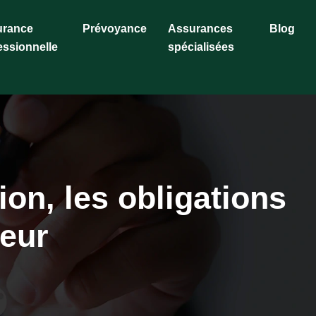
urance
Prévoyance
Assurances
Blog
essionnelle
spécialisées
on, les obligations
teur