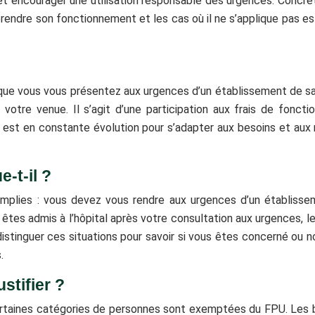
t encourager une utilisation responsable des urgences. Concrèt
endre son fonctionnement et les cas où il ne s’applique pas est
ue vous vous présentez aux urgences d’un établissement de santé
 votre venue. Il s’agit d’une participation aux frais de fonc
 est en constante évolution pour s’adapter aux besoins et aux 
-t-il ?
mplies : vous devez vous rendre aux urgences d’un établisse
 êtes admis à l’hôpital après votre consultation aux urgences, l
n distinguer ces situations pour savoir si vous êtes concerné o
.
stifier ?
, certaines catégories de personnes sont exemptées du FPU. Les 